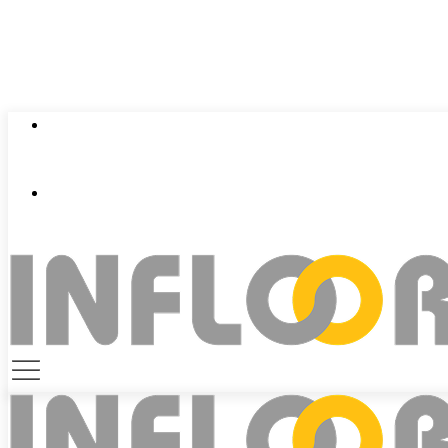
0924 401 401
contact@infloor.vn