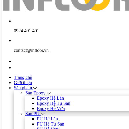
0924 401 401
contact@infloor.vn
Trang chủ
Giới thiệu
Sản phẩm
Sàn Epoxy
Epoxy Hệ Lăn
Epoxy Hệ Tự San
Epoxy Hệ Vữa
Sàn PU
PU Hệ Lăn
PU Hệ Tự San