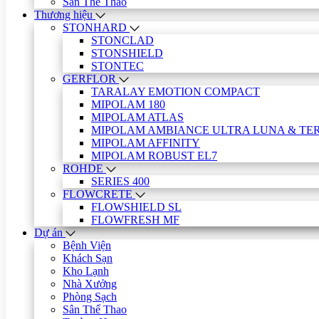
Sân Thể Thao
Thương hiệu
STONHARD
STONCLAD
STONSHIELD
STONTEC
GERFLOR
TARALAY EMOTION COMPACT
MIPOLAM 180
MIPOLAM ATLAS
MIPOLAM AMBIANCE ULTRA LUNA & TE
MIPOLAM AFFINITY
MIPOLAM ROBUST EL7
ROHDE
SERIES 400
FLOWCRETE
FLOWSHIELD SL
FLOWFRESH MF
Dự án
Bệnh Viện
Khách Sạn
Kho Lạnh
Nhà Xưởng
Phòng Sạch
Sân Thể Thao