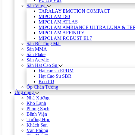
PU Hệ Vữa
Sàn Vinyl
TARALAY EMOTION COMPACT
MIPOLAM 180
MIPOLAM ATLAS
MIPOLAM AMBIANCE ULTRA LUNA & TE
MIPOLAM AFFINITY
MIPOLAM ROBUST EL7
Sàn Bê Tông Mài
Sàn MMA
Sàn Flake
Sàn Acrylic
Sàn Hạt Cao Su
Hạt cao su EPDM
Hạt Cao Su SBR
Keo PU
Ốp Chân Tường
Ứng dụng
Nhà Xưởng
Kho Lạnh
Phòng Sạch
Bệnh Viện
Trường Học
Khách Sạn
Văn Phòng