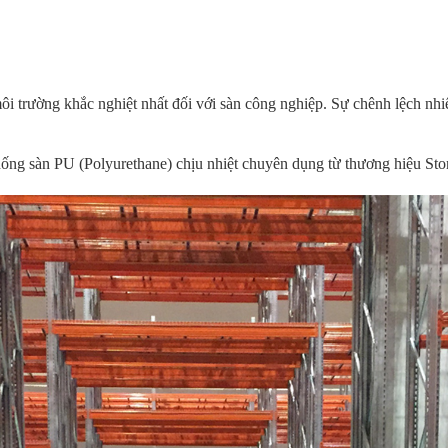
i trường khắc nghiệt nhất đối với sàn công nghiệp. Sự chênh lệch nhi
hống sàn PU (Polyurethane) chịu nhiệt chuyên dụng từ thương hiệu Ston