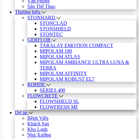
Văn Phòng
Sân Thể Thao
Thương hiệu
STONHARD
STONCLAD
STONSHIELD
STONTEC
GERFLOR
TARALAY EMOTION COMPACT
MIPOLAM 180
MIPOLAM ATLAS
MIPOLAM AMBIANCE ULTRA LUNA &
TERRA
MIPOLAM AFFINITY
MIPOLAM ROBUST EL7
ROHDE
SERIES 400
FLOWCRETE
FLOWSHIELD SL
FLOWFRESH MF
Dự án
Bệnh Viện
Khách Sạn
Kho Lạnh
Nhà Xưởng