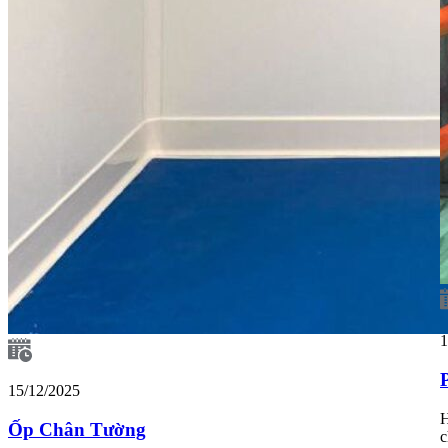
1
15/12/2025
H
Ốp Chân Tường
c