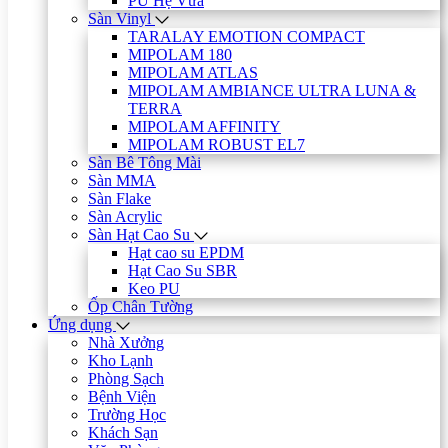
PU Hệ Vữa
Sàn Vinyl
TARALAY EMOTION COMPACT
MIPOLAM 180
MIPOLAM ATLAS
MIPOLAM AMBIANCE ULTRA LUNA &
TERRA
MIPOLAM AFFINITY
MIPOLAM ROBUST EL7
Sàn Bê Tông Mài
Sàn MMA
Sàn Flake
Sàn Acrylic
Sàn Hạt Cao Su
Hạt cao su EPDM
Hạt Cao Su SBR
Keo PU
Ốp Chân Tường
Ứng dụng
Nhà Xưởng
Kho Lạnh
Phòng Sạch
Bệnh Viện
Trường Học
Khách Sạn