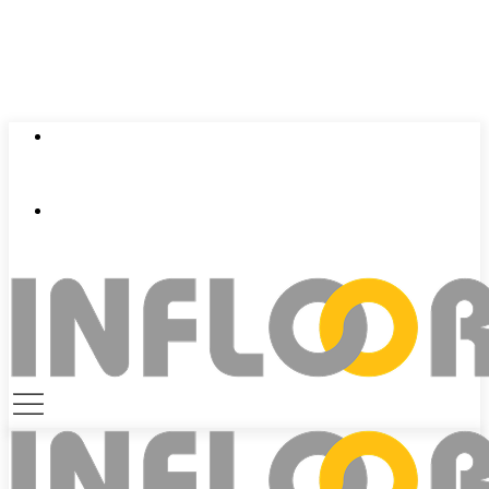
0924 401 401
contact@infloor.vn