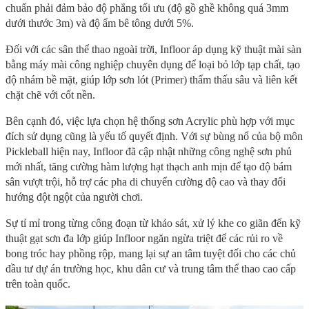
chuẩn phải đảm bảo độ phẳng tối ưu (độ gồ ghề không quá 3mm
dưới thước 3m) và độ ẩm bê tông dưới 5%.
Đối với các sân thể thao ngoài trời, Infloor áp dụng kỹ thuật mài sàn
bằng máy mài công nghiệp chuyên dụng để loại bỏ lớp tạp chất, tạo
độ nhám bề mặt, giúp lớp sơn lót (Primer) thẩm thấu sâu và liên kết
chặt chẽ với cốt nền.
Bên cạnh đó, việc lựa chọn hệ thống sơn Acrylic phù hợp với mục
đích sử dụng cũng là yếu tố quyết định. Với sự bùng nổ của bộ môn
Pickleball hiện nay, Infloor đã cập nhật những công nghệ sơn phủ
mới nhất, tăng cường hàm lượng hạt thạch anh mịn để tạo độ bám
sân vượt trội, hỗ trợ các pha di chuyển cường độ cao và thay đổi
hướng đột ngột của người chơi.
Sự tỉ mỉ trong từng công đoạn từ khảo sát, xử lý khe co giãn đến kỹ
thuật gạt sơn đa lớp giúp Infloor ngăn ngừa triệt để các rủi ro về
bong tróc hay phồng rộp, mang lại sự an tâm tuyệt đối cho các chủ
đầu tư dự án trường học, khu dân cư và trung tâm thể thao cao cấp
trên toàn quốc.