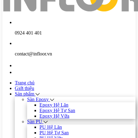
0924 401 401
contact@infloor.vn
Trang chủ
Giới thiệu
Sản phẩm
Sàn Epoxy
Epoxy Hệ Lăn
Epoxy Hệ Tự San
Epoxy Hệ Vữa
Sàn PU
PU Hệ Lăn
PU Hệ Tự San