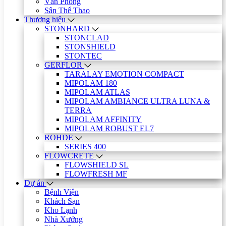
Văn Phòng
Sân Thể Thao
Thương hiệu
STONHARD
STONCLAD
STONSHIELD
STONTEC
GERFLOR
TARALAY EMOTION COMPACT
MIPOLAM 180
MIPOLAM ATLAS
MIPOLAM AMBIANCE ULTRA LUNA &
TERRA
MIPOLAM AFFINITY
MIPOLAM ROBUST EL7
ROHDE
SERIES 400
FLOWCRETE
FLOWSHIELD SL
FLOWFRESH MF
Dự án
Bệnh Viện
Khách Sạn
Kho Lạnh
Nhà Xưởng