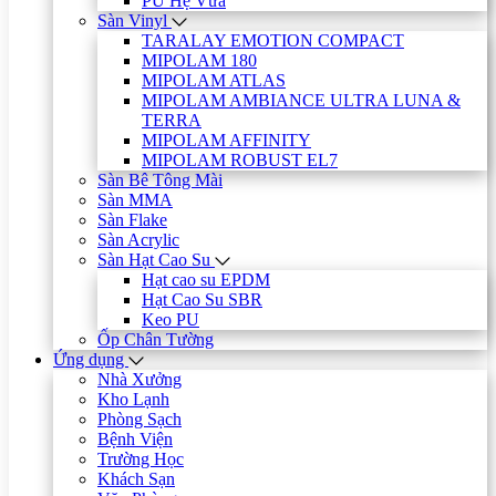
PU Hệ Vữa
Sàn Vinyl
TARALAY EMOTION COMPACT
MIPOLAM 180
MIPOLAM ATLAS
MIPOLAM AMBIANCE ULTRA LUNA &
TERRA
MIPOLAM AFFINITY
MIPOLAM ROBUST EL7
Sàn Bê Tông Mài
Sàn MMA
Sàn Flake
Sàn Acrylic
Sàn Hạt Cao Su
Hạt cao su EPDM
Hạt Cao Su SBR
Keo PU
Ốp Chân Tường
Ứng dụng
Nhà Xưởng
Kho Lạnh
Phòng Sạch
Bệnh Viện
Trường Học
Khách Sạn