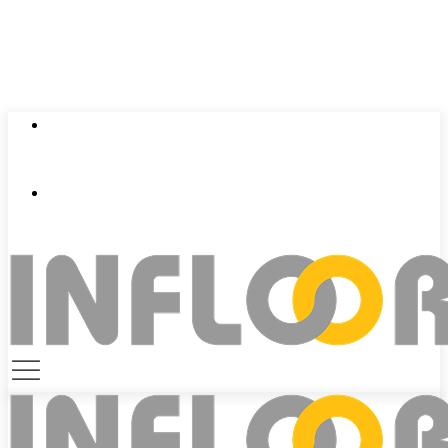
0924 401 401
contact@infloor.vn