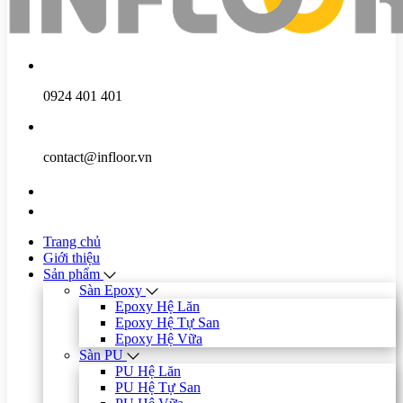
0924 401 401
contact@infloor.vn
Trang chủ
Giới thiệu
Sản phẩm
Sàn Epoxy
Epoxy Hệ Lăn
Epoxy Hệ Tự San
Epoxy Hệ Vữa
Sàn PU
PU Hệ Lăn
PU Hệ Tự San