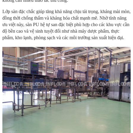
không cần nhiều thao tác thủ công.
Lớp sàn đặc chắc giúp tăng khả năng chịu tải trọng, kháng mài mòn,
đồng thời chống thấm và kháng hóa chất mạnh mẽ. Nhờ tính năng
ưu việt này, sàn PU hệ tự san đặc biệt phù hợp cho các khu vực cần
độ bền cao và vệ sinh tuyệt đối như nhà máy dược phẩm, thực
phẩm, kho lạnh, phòng sạch và các môi trường sản xuất hiện đại.