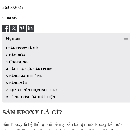
26/08/2025
Chia sẻ:
Mục lục
SÀN EPOXY LÀ GÌ?
ĐẶC ĐIỂM
ỨNG DỤNG
CÁC LOẠI SƠN SÀN EPOXY
BẢNG GIÁ THI CÔNG
BẢNG MÀU
TẠI SAO NÊN CHỌN INFLOOR?
CÔNG TRÌNH ĐÃ THỰC HIỆN
SÀN EPOXY LÀ GÌ?
Sàn Epoxy là hệ thống phủ bề mặt sàn bằng nhựa Epoxy kết hợp