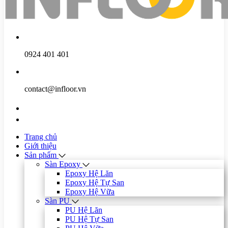
0924 401 401
contact@infloor.vn
Trang chủ
Giới thiệu
Sản phẩm
Sàn Epoxy
Epoxy Hệ Lăn
Epoxy Hệ Tự San
Epoxy Hệ Vữa
Sàn PU
PU Hệ Lăn
PU Hệ Tự San