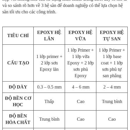
và so sánh rõ hơn về 3 hệ sàn để doanh nghiệp có thể lựa chọn hệ
sàn tối ưu cho các công trình.
EPOXY HỆ
EPOXY HỆ
EPOXY HỆ
TIÊU CHÍ
LĂN
VỮA
TỰ SAN
1 lớp Primer +
1 lớp Primer +
1 lớp primer +
1 lớp vữa
1 lớp base
CẤU TẠO
2 lớp sơn
Epoxy + 2 lớp
coat + 1 lớp
Epoxy lăn
sơn phủ
sơn phủ tự
Epoxy
san phẳng
ĐỘ DÀY
0.3 – 0.5 mm
4 – 6 mm
2 – 4 mm
ĐỘ BỀN CƠ
Thấp
Cao
Trung bình
HỌC
ĐỘ BỀN
Trung bình
Cao
Cao
HÓA CHẤT