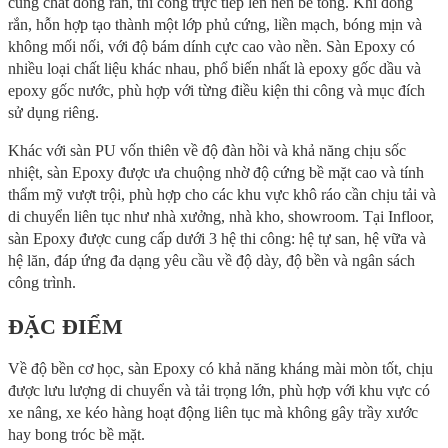
cùng chất đóng rắn, thi công trực tiếp lên nền bê tông. Khi đóng
rắn, hỗn hợp tạo thành một lớp phủ cứng, liền mạch, bóng mịn và
không mối nối, với độ bám dính cực cao vào nền. Sàn Epoxy có
nhiều loại chất liệu khác nhau, phổ biến nhất là epoxy gốc dầu và
epoxy gốc nước, phù hợp với từng điều kiện thi công và mục đích
sử dụng riêng.
Khác với sàn PU vốn thiên về độ đàn hồi và khả năng chịu sốc
nhiệt, sàn Epoxy được ưa chuộng nhờ độ cứng bề mặt cao và tính
thẩm mỹ vượt trội, phù hợp cho các khu vực khô ráo cần chịu tải và
di chuyển liên tục như nhà xưởng, nhà kho, showroom. Tại Infloor,
sàn Epoxy được cung cấp dưới 3 hệ thi công: hệ tự san, hệ vữa và
hệ lăn, đáp ứng đa dạng yêu cầu về độ dày, độ bền và ngân sách
công trình.
ĐẶC ĐIỂM
Về độ bền cơ học, sàn Epoxy có khả năng kháng mài mòn tốt, chịu
được lưu lượng di chuyển và tải trọng lớn, phù hợp với khu vực có
xe nâng, xe kéo hàng hoạt động liên tục mà không gây trầy xước
hay bong tróc bề mặt.