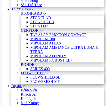
Văn Phòng
Sân Thể Thao
Thương hiệu
STONHARD
STONCLAD
STONSHIELD
STONTEC
GERFLOR
TARALAY EMOTION COMPACT
MIPOLAM 180
MIPOLAM ATLAS
MIPOLAM AMBIANCE ULTRA LUNA &
TERRA
MIPOLAM AFFINITY
MIPOLAM ROBUST EL7
ROHDE
SERIES 400
FLOWCRETE
FLOWSHIELD SL
FLOWFRESH MF
Dự án
Bệnh Viện
Khách Sạn
Kho Lạnh
Nhà Xưởng