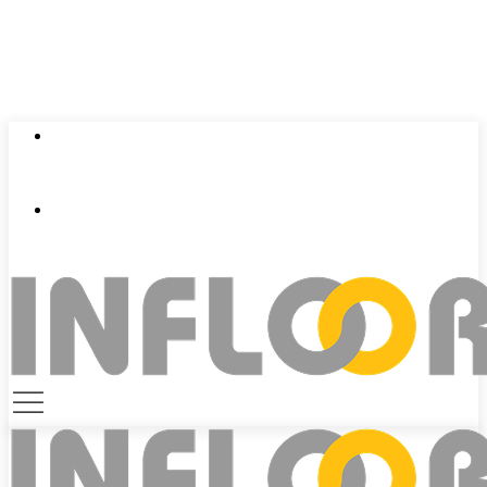
0924 401 401
contact@infloor.vn