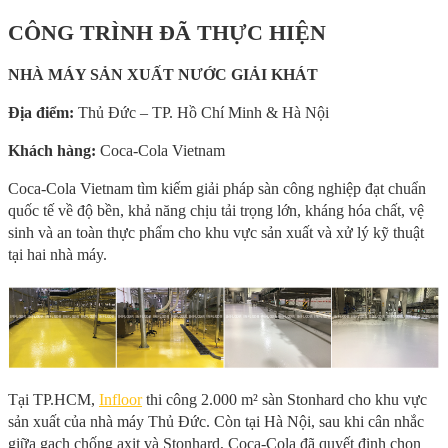
CÔNG TRÌNH ĐÃ THỰC HIỆN
NHÀ MÁY SẢN XUẤT NƯỚC GIẢI KHÁT
Địa điểm:
Thủ Đức – TP. Hồ Chí Minh & Hà Nội
Khách hàng:
Coca‑Cola Vietnam
Coca‑Cola Vietnam tìm kiếm giải pháp sàn công nghiệp đạt chuẩn
quốc tế về độ bền, khả năng chịu tải trọng lớn, kháng hóa chất, vệ
sinh và an toàn thực phẩm cho khu vực sản xuất và xử lý kỹ thuật
tại hai nhà máy.
Tại TP.HCM,
Infloor
thi công 2.000 m² sàn Stonhard cho khu vực
sản xuất của nhà máy Thủ Đức. Còn tại Hà Nội, sau khi cân nhắc
giữa gạch chống axit và Stonhard, Coca-Cola đã quyết định chọn