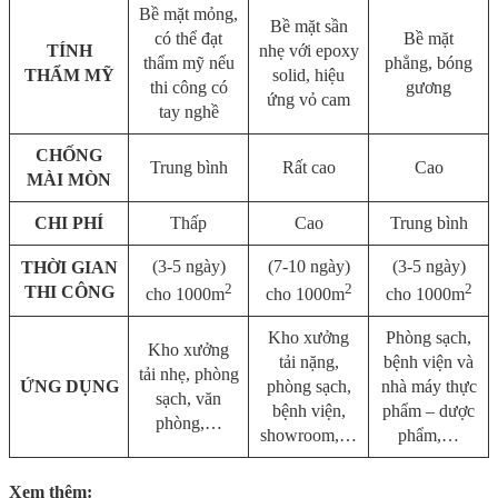
Bề mặt mỏng,
Bề mặt sần
có thể đạt
Bề mặt
TÍNH
nhẹ với epoxy
thẩm mỹ nếu
phẳng, bóng
THẨM MỸ
solid, hiệu
thi công có
gương
ứng vỏ cam
tay nghề
CHỐNG
Trung bình
Rất cao
Cao
MÀI MÒN
CHI PHÍ
Thấp
Cao
Trung bình
(3-5 ngày)
(7-10 ngày)
(3-5 ngày)
THỜI GIAN
2
2
2
THI CÔNG
cho 1000m
cho 1000m
cho 1000m
Kho xưởng
Phòng sạch,
Kho xưởng
tải nặng,
bệnh viện và
tải nhẹ, phòng
ỨNG DỤNG
phòng sạch,
nhà máy thực
sạch, văn
bệnh viện,
phẩm – dược
phòng,…
showroom,…
phẩm,…
Xem thêm: