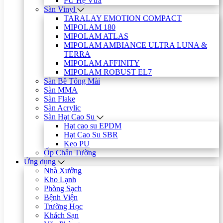
PU Hệ Vữa
Sàn Vinyl
TARALAY EMOTION COMPACT
MIPOLAM 180
MIPOLAM ATLAS
MIPOLAM AMBIANCE ULTRA LUNA &
TERRA
MIPOLAM AFFINITY
MIPOLAM ROBUST EL7
Sàn Bê Tông Mài
Sàn MMA
Sàn Flake
Sàn Acrylic
Sàn Hạt Cao Su
Hạt cao su EPDM
Hạt Cao Su SBR
Keo PU
Ốp Chân Tường
Ứng dụng
Nhà Xưởng
Kho Lạnh
Phòng Sạch
Bệnh Viện
Trường Học
Khách Sạn