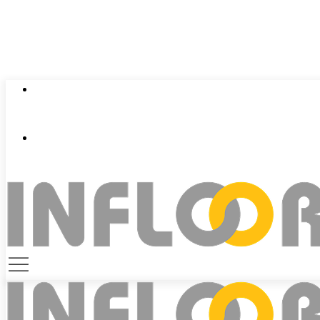
0924 401 401
contact@infloor.vn