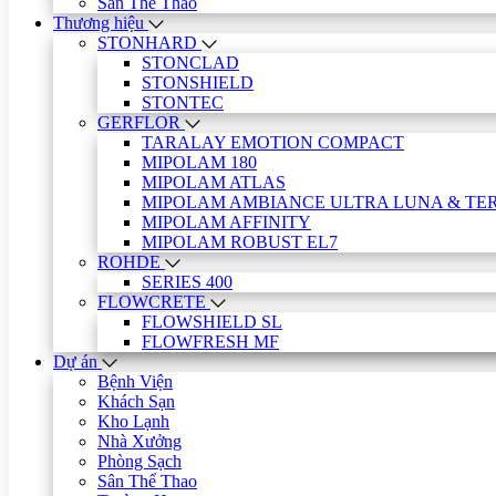
Sân Thể Thao
Thương hiệu
STONHARD
STONCLAD
STONSHIELD
STONTEC
GERFLOR
TARALAY EMOTION COMPACT
MIPOLAM 180
MIPOLAM ATLAS
MIPOLAM AMBIANCE ULTRA LUNA & TE
MIPOLAM AFFINITY
MIPOLAM ROBUST EL7
ROHDE
SERIES 400
FLOWCRETE
FLOWSHIELD SL
FLOWFRESH MF
Dự án
Bệnh Viện
Khách Sạn
Kho Lạnh
Nhà Xưởng
Phòng Sạch
Sân Thể Thao