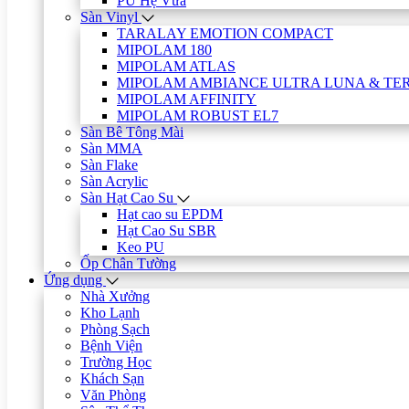
PU Hệ Vữa
Sàn Vinyl
TARALAY EMOTION COMPACT
MIPOLAM 180
MIPOLAM ATLAS
MIPOLAM AMBIANCE ULTRA LUNA & TE
MIPOLAM AFFINITY
MIPOLAM ROBUST EL7
Sàn Bê Tông Mài
Sàn MMA
Sàn Flake
Sàn Acrylic
Sàn Hạt Cao Su
Hạt cao su EPDM
Hạt Cao Su SBR
Keo PU
Ốp Chân Tường
Ứng dụng
Nhà Xưởng
Kho Lạnh
Phòng Sạch
Bệnh Viện
Trường Học
Khách Sạn
Văn Phòng