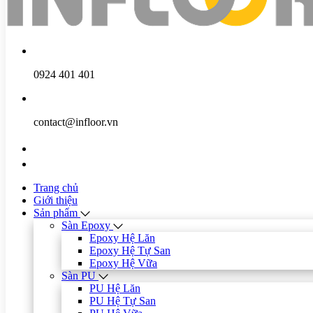
0924 401 401
contact@infloor.vn
Trang chủ
Giới thiệu
Sản phẩm
Sàn Epoxy
Epoxy Hệ Lăn
Epoxy Hệ Tự San
Epoxy Hệ Vữa
Sàn PU
PU Hệ Lăn
PU Hệ Tự San