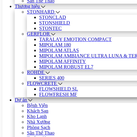
Sân Thể Thao
Thương hiệu
STONHARD
STONCLAD
STONSHIELD
STONTEC
GERFLOR
TARALAY EMOTION COMPACT
MIPOLAM 180
MIPOLAM ATLAS
MIPOLAM AMBIANCE ULTRA LUNA & TE
MIPOLAM AFFINITY
MIPOLAM ROBUST EL7
ROHDE
SERIES 400
FLOWCRETE
FLOWSHIELD SL
FLOWFRESH MF
Dự án
Bệnh Viện
Khách Sạn
Kho Lạnh
Nhà Xưởng
Phòng Sạch
Sân Thể Thao