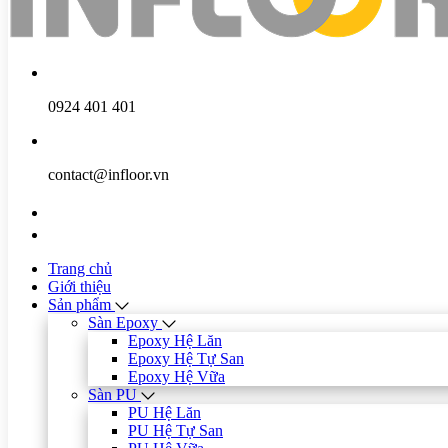
0924 401 401
contact@infloor.vn
Trang chủ
Giới thiệu
Sản phẩm
Sàn Epoxy
Epoxy Hệ Lăn
Epoxy Hệ Tự San
Epoxy Hệ Vữa
Sàn PU
PU Hệ Lăn
PU Hệ Tự San