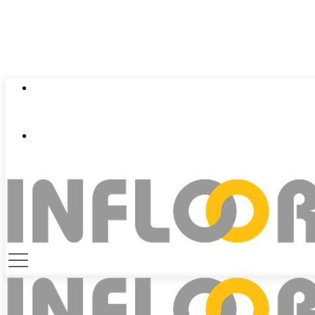
0924 401 401
contact@infloor.vn