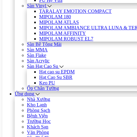
PU Hệ Vữa
Sàn Vinyl
TARALAY EMOTION COMPACT
MIPOLAM 180
MIPOLAM ATLAS
MIPOLAM AMBIANCE ULTRA LUNA & TE
MIPOLAM AFFINITY
MIPOLAM ROBUST EL7
Sàn Bê Tông Mài
Sàn MMA
Sàn Flake
Sàn Acrylic
Sàn Hạt Cao Su
Hạt cao su EPDM
Hạt Cao Su SBR
Keo PU
Ốp Chân Tường
Ứng dụng
Nhà Xưởng
Kho Lạnh
Phòng Sạch
Bệnh Viện
Trường Học
Khách Sạn
Văn Phòng