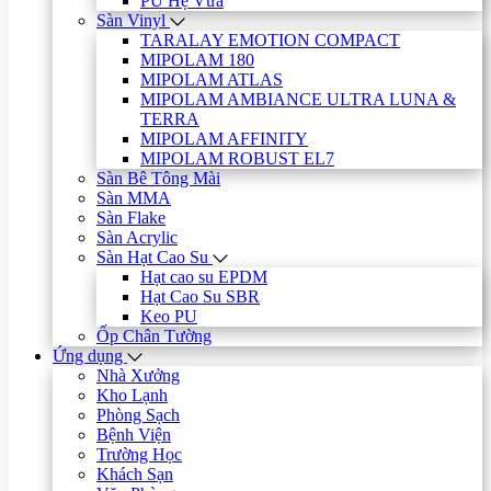
PU Hệ Vữa
Sàn Vinyl
TARALAY EMOTION COMPACT
MIPOLAM 180
MIPOLAM ATLAS
MIPOLAM AMBIANCE ULTRA LUNA &
TERRA
MIPOLAM AFFINITY
MIPOLAM ROBUST EL7
Sàn Bê Tông Mài
Sàn MMA
Sàn Flake
Sàn Acrylic
Sàn Hạt Cao Su
Hạt cao su EPDM
Hạt Cao Su SBR
Keo PU
Ốp Chân Tường
Ứng dụng
Nhà Xưởng
Kho Lạnh
Phòng Sạch
Bệnh Viện
Trường Học
Khách Sạn