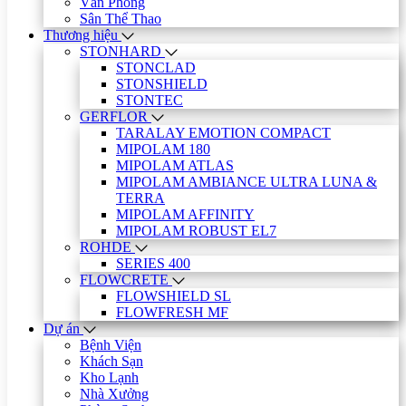
Văn Phòng
Sân Thể Thao
Thương hiệu
STONHARD
STONCLAD
STONSHIELD
STONTEC
GERFLOR
TARALAY EMOTION COMPACT
MIPOLAM 180
MIPOLAM ATLAS
MIPOLAM AMBIANCE ULTRA LUNA &
TERRA
MIPOLAM AFFINITY
MIPOLAM ROBUST EL7
ROHDE
SERIES 400
FLOWCRETE
FLOWSHIELD SL
FLOWFRESH MF
Dự án
Bệnh Viện
Khách Sạn
Kho Lạnh
Nhà Xưởng