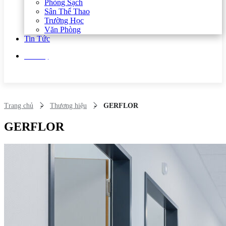
Phòng Sạch
Sân Thể Thao
Trường Học
Văn Phòng
Tin Tức
Liên hệ
-
-
Trang chủ
Thương hiệu
GERFLOR
GERFLOR