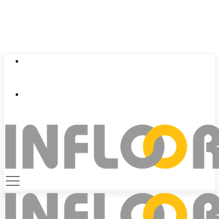
0924 401 401
contact@infloor.vn