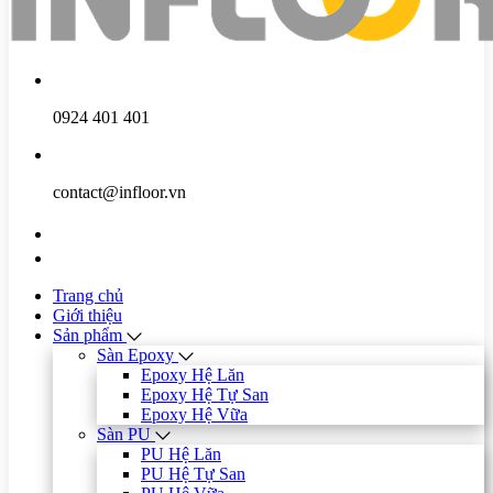
0924 401 401
contact@infloor.vn
Trang chủ
Giới thiệu
Sản phẩm
Sàn Epoxy
Epoxy Hệ Lăn
Epoxy Hệ Tự San
Epoxy Hệ Vữa
Sàn PU
PU Hệ Lăn
PU Hệ Tự San