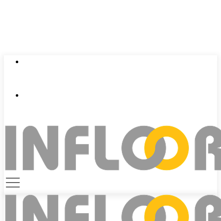
0924 401 401
contact@infloor.vn