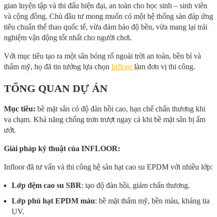
gian luyện tập và thi đấu hiện đại, an toàn cho học sinh – sinh viên
và cộng đồng. Chủ đầu tư mong muốn có một hệ thống sàn đáp ứng
tiêu chuẩn thể thao quốc tế, vừa đảm bảo độ bền, vừa mang lại trải
nghiệm vận động tốt nhất cho người chơi.
Với mục tiêu tạo ra một sân bóng rổ ngoài trời an toàn, bền bỉ và
thẩm mỹ, họ đã tin tưởng lựa chọn
Infloor
làm đơn vị thi công.
TỔNG QUAN DỰ ÁN
Mục tiêu:
bề mặt sân có độ đàn hồi cao, hạn chế chấn thương khi
va chạm. Khả năng chống trơn trượt ngay cả khi bề mặt sân bị ẩm
ướt.
Giải pháp kỹ thuật của INFLOOR:
Infloor đã tư vấn và thi công hệ sàn hạt cao su EPDM với nhiều lớp:
Lớp đệm cao su SBR
: tạo độ đàn hồi, giảm chấn thương.
Lớp phủ hạt EPDM màu
: bề mặt thẩm mỹ, bền màu, kháng tia
UV.