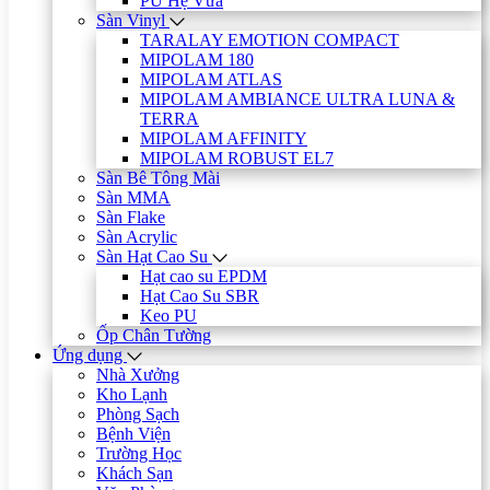
PU Hệ Vữa
Sàn Vinyl
TARALAY EMOTION COMPACT
MIPOLAM 180
MIPOLAM ATLAS
MIPOLAM AMBIANCE ULTRA LUNA &
TERRA
MIPOLAM AFFINITY
MIPOLAM ROBUST EL7
Sàn Bê Tông Mài
Sàn MMA
Sàn Flake
Sàn Acrylic
Sàn Hạt Cao Su
Hạt cao su EPDM
Hạt Cao Su SBR
Keo PU
Ốp Chân Tường
Ứng dụng
Nhà Xưởng
Kho Lạnh
Phòng Sạch
Bệnh Viện
Trường Học
Khách Sạn