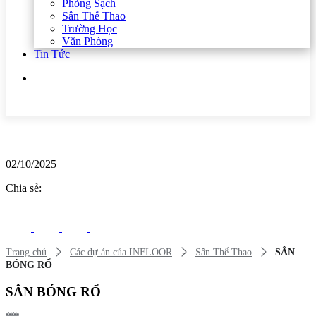
Phòng Sạch
Sân Thể Thao
Trường Học
Văn Phòng
Tin Tức
Liên hệ
02/10/2025
Chia sẻ:
-
-
-
Trang chủ
Các dự án của INFLOOR
Sân Thể Thao
SÂN
BÓNG RỔ
SÂN BÓNG RỔ