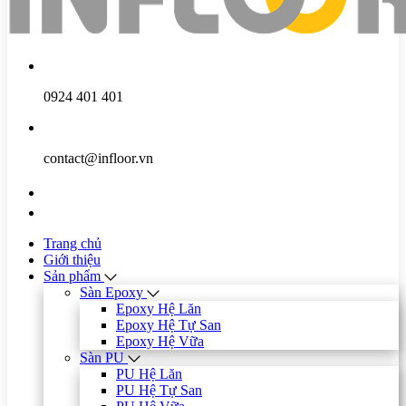
0924 401 401
contact@infloor.vn
Trang chủ
Giới thiệu
Sản phẩm
Sàn Epoxy
Epoxy Hệ Lăn
Epoxy Hệ Tự San
Epoxy Hệ Vữa
Sàn PU
PU Hệ Lăn
PU Hệ Tự San