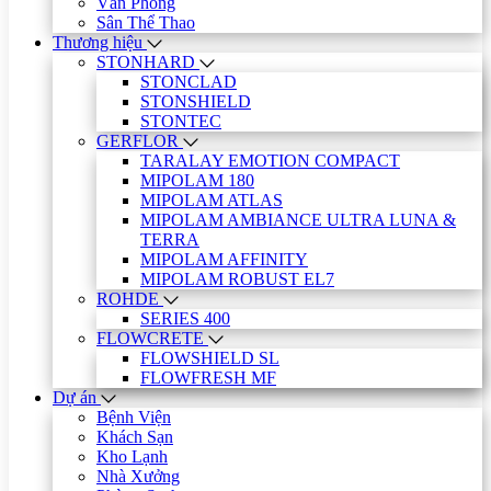
Văn Phòng
Sân Thể Thao
Thương hiệu
STONHARD
STONCLAD
STONSHIELD
STONTEC
GERFLOR
TARALAY EMOTION COMPACT
MIPOLAM 180
MIPOLAM ATLAS
MIPOLAM AMBIANCE ULTRA LUNA &
TERRA
MIPOLAM AFFINITY
MIPOLAM ROBUST EL7
ROHDE
SERIES 400
FLOWCRETE
FLOWSHIELD SL
FLOWFRESH MF
Dự án
Bệnh Viện
Khách Sạn
Kho Lạnh
Nhà Xưởng