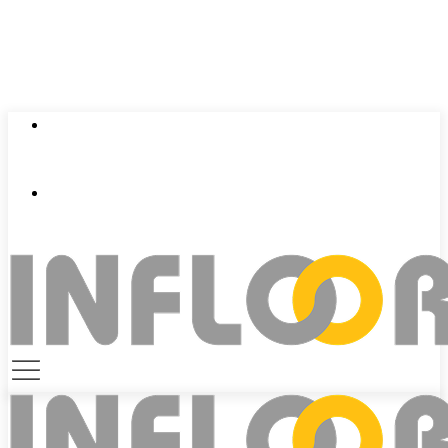
0924 401 401
contact@infloor.vn