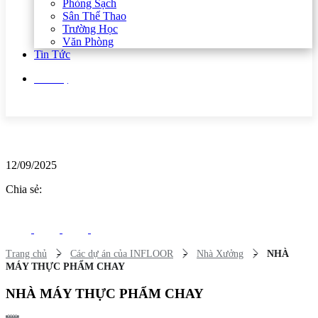
Phòng Sạch
Sân Thể Thao
Trường Học
Văn Phòng
Tin Tức
Liên hệ
12/09/2025
Chia sẻ:
-
-
-
Trang chủ
Các dự án của INFLOOR
Nhà Xưởng
NHÀ
MÁY THỰC PHẨM CHAY
NHÀ MÁY THỰC PHẨM CHAY