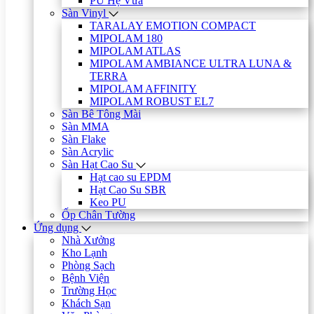
PU Hệ Vữa
Sàn Vinyl
TARALAY EMOTION COMPACT
MIPOLAM 180
MIPOLAM ATLAS
MIPOLAM AMBIANCE ULTRA LUNA &
TERRA
MIPOLAM AFFINITY
MIPOLAM ROBUST EL7
Sàn Bê Tông Mài
Sàn MMA
Sàn Flake
Sàn Acrylic
Sàn Hạt Cao Su
Hạt cao su EPDM
Hạt Cao Su SBR
Keo PU
Ốp Chân Tường
Ứng dụng
Nhà Xưởng
Kho Lạnh
Phòng Sạch
Bệnh Viện
Trường Học
Khách Sạn