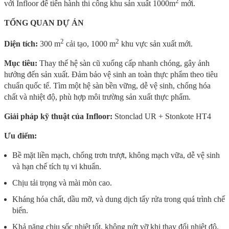
2
với Infloor để tiến hành thi công khu sản xuất 1000m
mới.
TỔNG QUAN DỰ ÁN
2
2
Diện tích:
300 m
cải tạo, 1000 m
khu vực sản xuất mới.
Mục tiêu:
Thay thế hệ sàn cũ xuống cấp nhanh chóng, gây ảnh
hưởng đến sản xuất. Đảm bảo vệ sinh an toàn thực phẩm theo tiêu
chuẩn quốc tế. Tìm một hệ sàn bền vững, dễ vệ sinh, chống hóa
chất và nhiệt độ, phù hợp môi trường sản xuất thực phẩm.
Giải pháp kỹ thuật của Infloor:
Stonclad UR + Stonkote HT4
Ưu điểm:
Bề mặt liền mạch, chống trơn trượt, không mạch vữa, dễ vệ sinh
và hạn chế tích tụ vi khuẩn.
Chịu tải trọng và mài mòn cao.
Kháng hóa chất, dầu mỡ, và dung dịch tẩy rửa trong quá trình chế
biến.
Khả năng chịu sốc nhiệt tốt, không nứt vỡ khi thay đổi nhiệt độ.