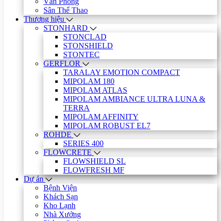
Văn Phòng
Sân Thể Thao
Thương hiệu
STONHARD
STONCLAD
STONSHIELD
STONTEC
GERFLOR
TARALAY EMOTION COMPACT
MIPOLAM 180
MIPOLAM ATLAS
MIPOLAM AMBIANCE ULTRA LUNA &
TERRA
MIPOLAM AFFINITY
MIPOLAM ROBUST EL7
ROHDE
SERIES 400
FLOWCRETE
FLOWSHIELD SL
FLOWFRESH MF
Dự án
Bệnh Viện
Khách Sạn
Kho Lạnh
Nhà Xưởng