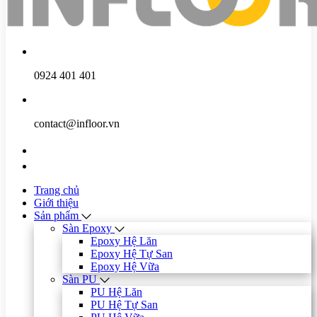
0924 401 401
contact@infloor.vn
Trang chủ
Giới thiệu
Sản phẩm
Sàn Epoxy
Epoxy Hệ Lăn
Epoxy Hệ Tự San
Epoxy Hệ Vữa
Sàn PU
PU Hệ Lăn
PU Hệ Tự San